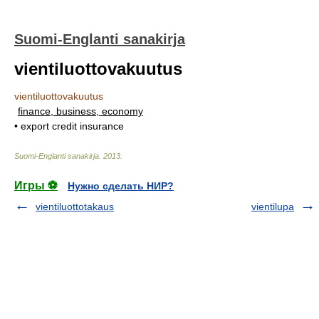
Suomi-Englanti sanakirja
vientiluottovakuutus
vientiluottovakuutus
finance, business, economy
• export credit insurance
Suomi-Englanti sanakirja
.
2013
.
Игры ⚽
Нужно сделать НИР?
vientiluottotakaus
vientilupa